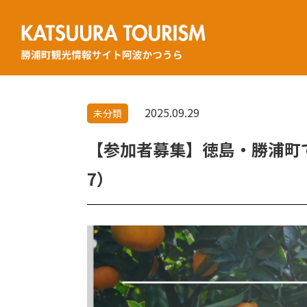
Skip
勝浦町観光情報サイト
to
阿波かつうら
content
2025.09.29
未分類
【参加者募集】徳島・勝浦町で
7）