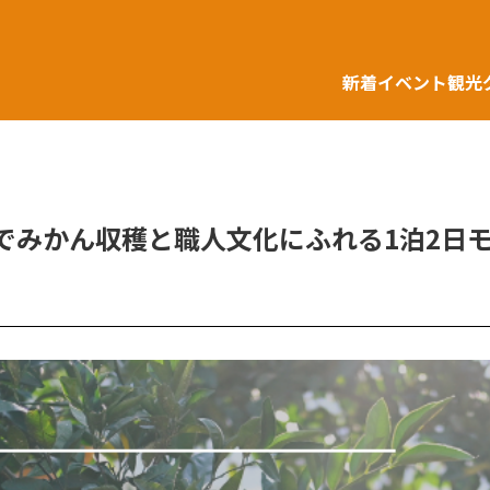
新着
イベント
観光
みかん収穫と職人文化にふれる1泊2日モニ