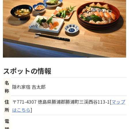
スポットの情報
名
隠れ家宿 吉太郎
称
住
〒771-4307 徳島県勝浦郡勝浦町三渓西谷113-1[
マップ
所
はこちら
]
電