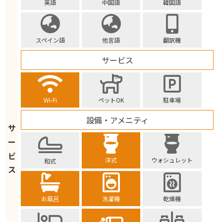
英語
中国語
韓国語
スペイン語
他言語
翻訳機
サービス
Wi-Fi
ペットOK
駐車場
設備・アメニティ
サ
ー
ビ
洋式
ウォシュレット
和式
ス
お風呂
洗濯機
乾燥機