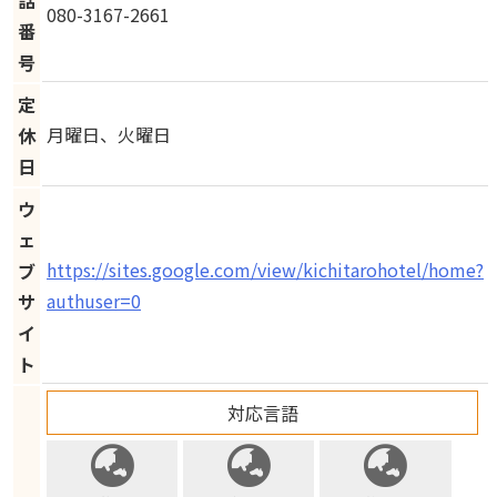
話
080-3167-2661
番
号
定
月曜日、火曜日
休
日
ウ
ェ
https://sites.google.com/view/kichitarohotel/home?
ブ
authuser=0
サ
イ
ト
対応言語