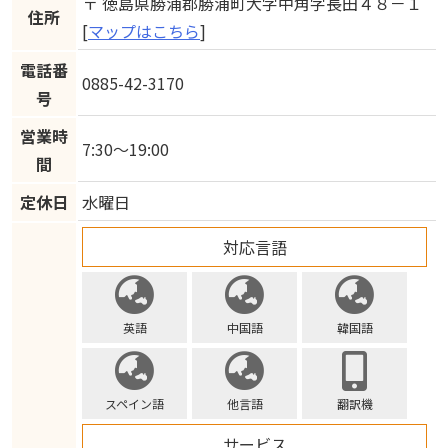
〒 徳島県勝浦郡勝浦町大字中角字長田４８－１
住所
[
マップはこちら
]
電話番
0885-42-3170
号
営業時
7:30～19:00
間
定休日
水曜日
対応言語
英語
中国語
韓国語
スペイン語
他言語
翻訳機
サービス