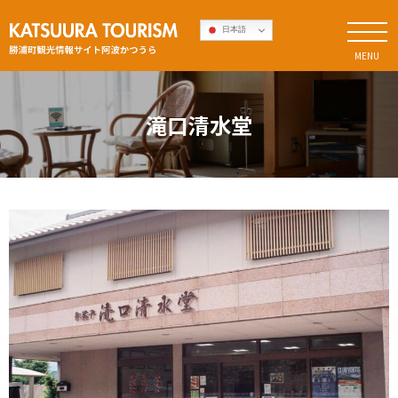
Skip
勝浦町観光情報サイト
日本語
to
阿波かつう
MENU
content
ら
滝口清水堂