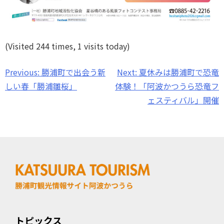
(Visited 244 times, 1 visits today)
Previous:
勝浦町で出会う新
Next:
夏休みは勝浦町で恐竜
投
しい春「勝浦雛桜」
体験！「阿波かつうら恐竜フ
稿
ェスティバル」開催
ナ
ビ
ゲ
ー
シ
トピックス