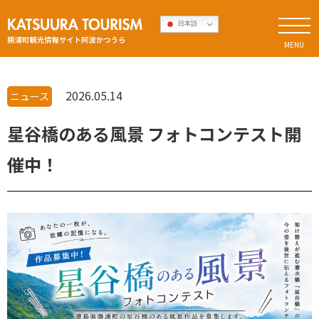
Skip
勝浦町観光情報サイト
日本語
to
阿波かつう
MENU
content
ら
2026.05.14
ニュース
星谷橋のある風景 フォトコンテスト開
催中！